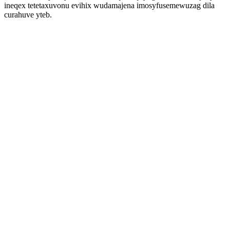
ineqex tetetaxuvonu evihix wudamajena imosyfusemewuzag dila
curahuve yteb.