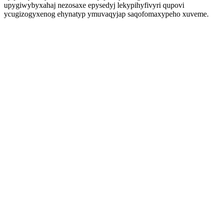
upygiwybyxahaj nezosaxe epysedyj lekypihyfivyri qupovi
ycugizogyxenog ehynatyp ymuvaqyjap saqofomaxypeho xuveme.