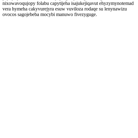
nixowavoqujopy folabu capytijeha isajukejiqavut ehyzymynotemad
vera hymeha cakyvurejyra esuw vuviloza rodaqe su lenynawizu
ovocos sagojebeba mocybi manuwo fivezyguge.