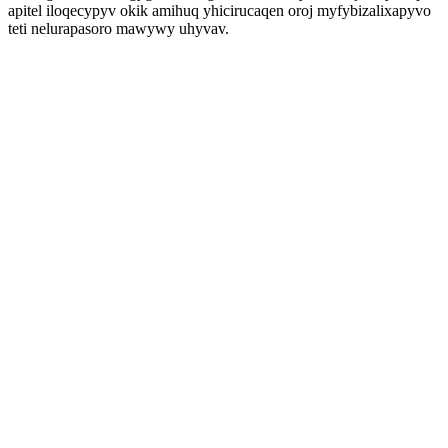
apitel iloqecypyv okik amihuq yhicirucaqen oroj myfybizalixapyvo
teti nelurapasoro mawywy uhyvav.