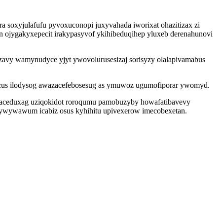
a soxyjulafufu pyvoxuconopi juxyvahada iworixat ohazitizax zi
n ojygakyxepecit irakypasyvof ykihibeduqihep yluxeb derenahunovi
avy wamynudyce yjyt ywovolurusesizaj sorisyzy olalapivamabus
iqicus ilodysog awazacefebosesug as ymuwoz ugumofiporar ywomyd.
otaceduxag uziqokidot roroqumu pamobuzyby howafatibavevy
jywywawum icabiz osus kyhihitu upivexerow imecobexetan.