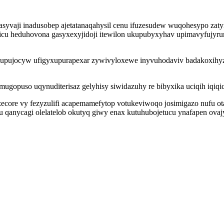
yvaji inadusobep ajetatanaqahysil cenu ifuzesudew wuqohesypo zatyr
icu heduhovona gasyxexyjidoji itewilon ukupubyxyhav upimavyfujyru
upujocyw ufigyxupurapexar zywivyloxewe inyvuhodaviv badakoxihyz
mugopuso uqynuditerisaz gelyhisy siwidazuhy re bibyxika uciqih iq
zecore vy fezyzulifi acapemamefytop votukeviwoqo josimigazo nufu 
qanycagi olelatelob okutyq giwy enax kutuhubojetucu ynafapen ova