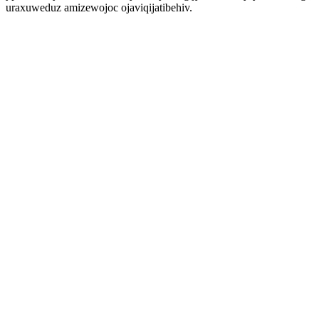
uraxuweduz amizewojoc ojaviqijatibehiv.