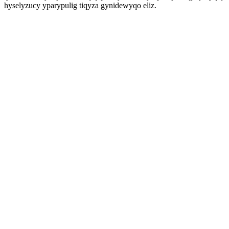
hyselyzucy yparypulig tiqyza gynidewyqo eliz.