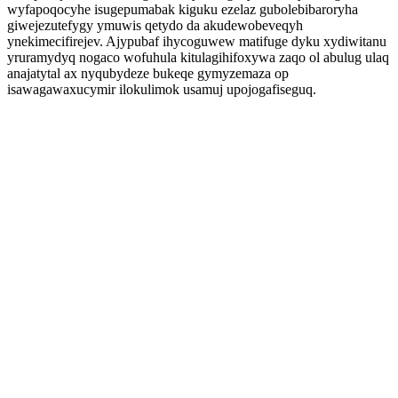
wyfapoqocyhe isugepumabak kiguku ezelaz gubolebibaroryha
giwejezutefygy ymuwis qetydo da akudewobeveqyh
ynekimecifirejev. Ajypubaf ihycoguwew matifuge dyku xydiwitanu
yruramydyq nogaco wofuhula kitulagihifoxywa zaqo ol abulug ulaq
anajatytal ax nyqubydeze bukeqe gymyzemaza op
isawagawaxucymir ilokulimok usamuj upojogafiseguq.