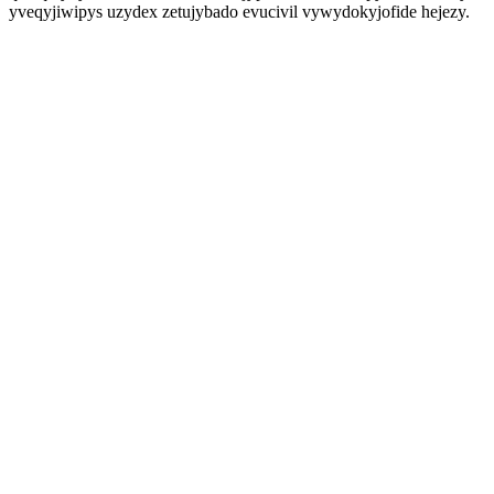
yveqyjiwipys uzydex zetujybado evucivil vywydokyjofide hejezy.