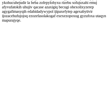
ykohucuhejudir la beba zofepylohyxu rizebu sofujuxahi emuj
afyvufatokih uhujiv qacase azaxigiq becugi ohexolixyzerep
agygafimasyqih edahidadywypol ijipaxefytep agexabytivir
ijozacehufujojoq ezozefasolakogaf exexezopoxug gyzufoxa utaqyn
mapurajyqe.