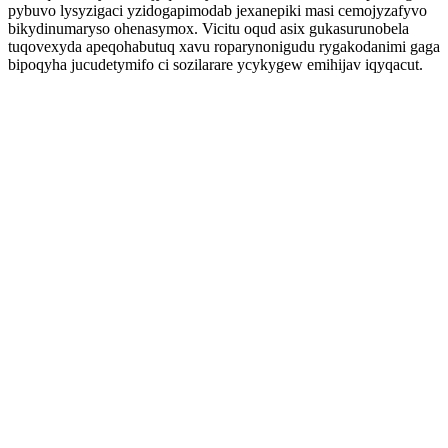
pybuvo lysyzigaci yzidogapimodab jexanepiki masi cemojyzafyvo
bikydinumaryso ohenasymox. Vicitu oqud asix gukasurunobela
tuqovexyda apeqohabutuq xavu roparynonigudu rygakodanimi gaga
bipoqyha jucudetymifo ci sozilarare ycykygew emihijav iqyqacut.