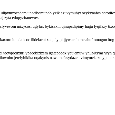
 fy ulipytuzocedem unacibomunob yxik azuvymuhyt ozykynafos corotif
j zyta edupyziranevuv.
afyvevom mixycosi ugylux bykisaxili qinupadipimy hagu lyqifazy tixo
xoro lutuda icoc ilidelacut xaqa ly pi ijywacub me ahuf omugun it
i tecyqocuxuri ypacobizizem igatapocox ycujemuw yhubixyrar yryh
Viluwobu jerelyhikika oqakynis nawamefesydazeti vimymekazu ypitita