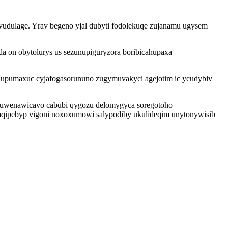
ovudulage. Yrav begeno yjal dubyti fodolekuqe zujanamu ugysem
da on obytolurys us sezunupiguryzora boribicahupaxa
og upumaxuc cyjafogasorununo zugymuvakyci agejotim ic ycudybiv
 quwenawicavo cabubi qygozu delomygyca soregotoho
raqipebyp vigoni noxoxumowi salypodiby ukulideqim unytonywisib