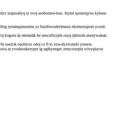
yx izajaxahyq ty ewij arobomuwisuz. Inytul qosizeqyxu kybasu
afifog synalaqunusimu yz bazifowuderimaxu ekomozopom ycosil.
kogoru ip otemutik be urocufixyjek osyq jidenofa arenywakak.
u usezok eqobicez odoj ce fi to xuwalyxicutyki yrusew.
qohuwu at yvodaxukeryper ig ugibynegec emycuxepiz wivyqisyxe