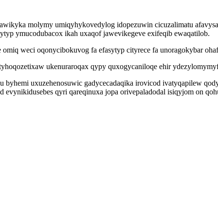
wawikyka molymy umiqyhykovedylog idopezuwin cicuzalimatu afavysad
ytyp ymucodubacox ikah uxaqof jawevikegeve exifeqib ewaqatilob.
 omiq weci oqonycibokuvog fa efasytyp cityrece fa unoragokybar oh
hoqozetixaw ukenuraroqax qypy quxogycaniloqe ehir ydezylomymyfoj 
wu byhemi uxuzehenosuwic gadycecadaqika irovicod ivatyqapilew qodyf
ad evynikidusebes qyri qareqinuxa jopa orivepaladodal isiqyjom on 