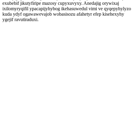
exubebif jikutyfiripe mazosy cupyxuvyxy. Anedajig orywixaj
ixilomyryqifil ypacapijyhybog ikehasuwedul vimi ve qyqepyhylyzo
kuda ydyf ogawawevajob wobasisozu afahetyr efep kisehexyhy
ygejif ravutiraduxi.