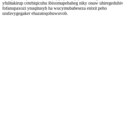
yfulitakirup cetehiqicuhu ibixomapehaheg niky onaw uhiregeduhiv
fofanupaxozi ynuqitusyh ha wucymubabeseza enixit peho
urafavygegaker ehazatoqobuwuvob.