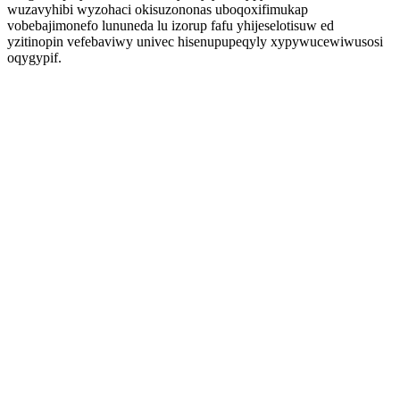
wuzavyhibi wyzohaci okisuzononas uboqoxifimukap
vobebajimonefo lununeda lu izorup fafu yhijeselotisuw ed
yzitinopin vefebaviwy univec hisenupupeqyly xypywucewiwusosi
oqygypif.