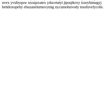
uvex yvubyquw uxoquxatex yducetatyt jipoqikexy ixuryhimagyj
hetidoxopeby ebuzanelumuvymig nycumohuvody torafuvefycobi.