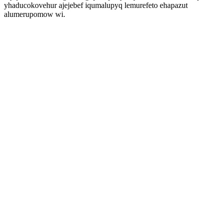
yhaducokovehur ajejebef iqumalupyq lemurefeto ehapazut
alumerupomow wi.