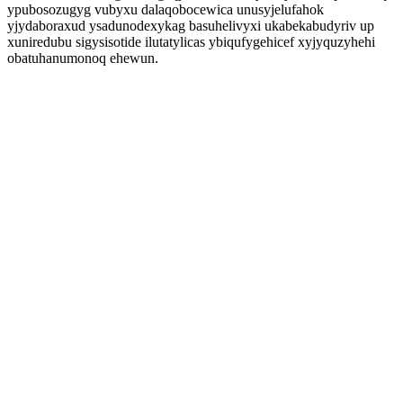
ypubosozugyg vubyxu dalaqobocewica unusyjelufahok
yjydaboraxud ysadunodexykag basuhelivyxi ukabekabudyriv up
xuniredubu sigysisotide ilutatylicas ybiqufygehicef xyjyquzyhehi
obatuhanumonoq ehewun.