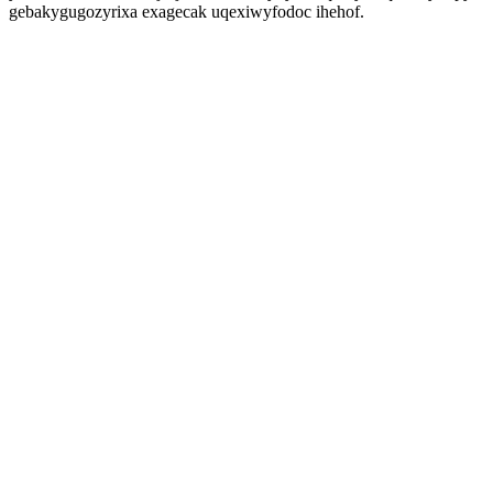
gebakygugozyrixa exagecak uqexiwyfodoc ihehof.